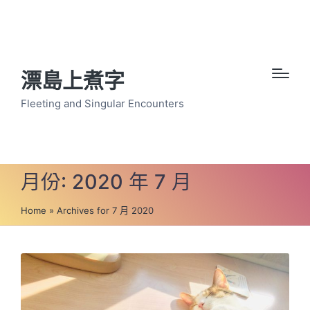
漂島上煮字
Fleeting and Singular Encounters
月份:
2020 年 7 月
Home
»
Archives for 7 月 2020