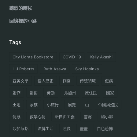
聽歌的時候
回憶裡的小路
Tags
City Lights Bookstore
COVID-19
Kelly Akashi
L J Roberts
Ruth Asawa
Sky Hopinka
亞美文學
個人歷史
側寫
傳統領域
傷病
創作
創傷
勞動
北加州
原住民
國家
土地
家族
小旅行
展覽
山
帝國與殖民
情感
教學心情
新自由主義
書寫
楊小娜
沙加緬都
流轉生活
照顧
畫畫
白色恐怖