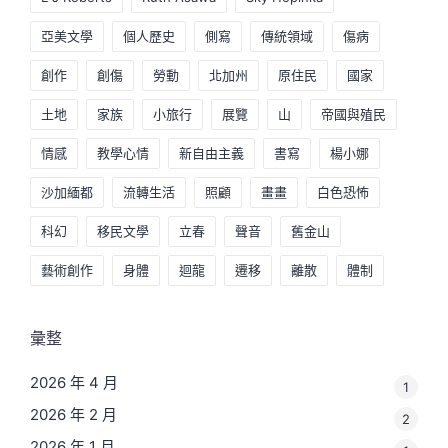
亞美文學
個人歷史
側寫
傳統領域
傷病
創作
創傷
勞動
北加州
原住民
國家
土地
家族
小旅行
展覽
山
帝國與殖民
情感
教學心情
新自由主義
書寫
楊小娜
沙加緬都
流轉生活
照顧
畫畫
白色恐怖
科幻
移民文學
立春
聲音
舊金山
藝術創作
身體
迴龍
遷移
離散
體制
彙整
2026 年 4 月
1
2026 年 2 月
2
2026 年 1 月