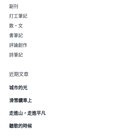
副刊
打工筆記
散・文
書筆記
評論創作
詩筆記
近期文章
城市的光
滑雪纜車上
走進山，走進平凡
聽歌的時候