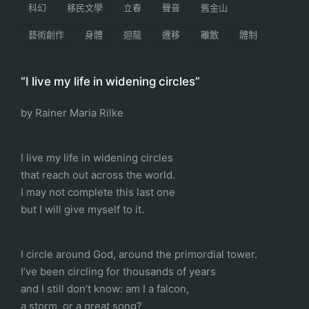
科幻
移民文學
立春
聲音
舊金山
藝術創作
身體
迴龍
遷移
離散
體制
“I live my life in widening circles”
by Rainer Maria Rilke
I live my life in widening circles
that reach out across the world.
I may not complete this last one
but I will give myself to it.
I circle around God, around the primordial tower.
I’ve been circling for thousands of years
and I still don’t know: am I a falcon,
a storm, or a great song?