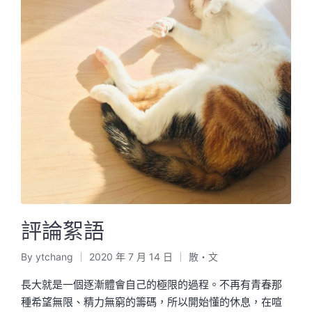
評論絮語
By
ytchang
2020 年 7 月 14 日
散・文
Posted
Posted
by
in
長大就是一個逐漸體會自己的極限的過程。不再有青春那
種希望無限、精力無窮的籌碼，所以開始懂的休息，在喧