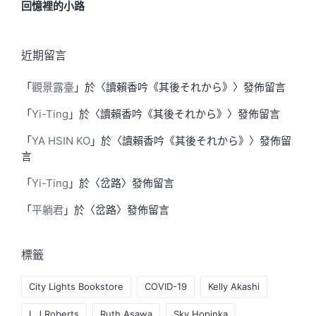
回憶裡的小路
近期留言
「
觀景露臺
」於〈
讀賴香吟《其後それから》
〉發佈留言
「
Yi-Ting
」於〈
讀賴香吟《其後それから》
〉發佈留言
「
YA HSIN KO
」於〈
讀賴香吟《其後それから》
〉發佈留
言
「
Yi-Ting
」於〈
岔路
〉發佈留言
「
平躺君
」於〈
岔路
〉發佈留言
標籤
City Lights Bookstore
COVID-19
Kelly Akashi
L J Roberts
Ruth Asawa
Sky Hopinka