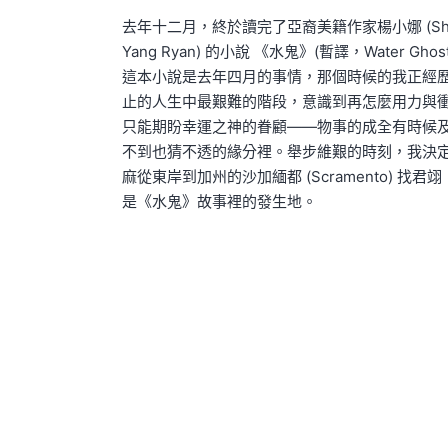
by
in
去年十二月，終於讀完了亞裔美籍作家楊小娜 (Sha
Yang Ryan) 的小說 《水鬼》(暫譯，Water Gho
這本小說是去年四月的事情，那個時候的我正經
止的人生中最艱難的階段，意識到再怎麼用力與
只能期盼幸運之神的眷顧——物事的成全有時候
不到也猜不透的緣分裡。舉步維艱的時刻，我決
麻從東岸到加州的沙加緬都 (Scramento) 找君
是《水鬼》故事裡的發生地。