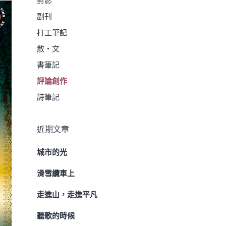
剪影
副刊
打工筆記
散・文
書筆記
評論創作
詩筆記
近期文章
城市的光
滑雪纜車上
走進山，走進平凡
聽歌的時候