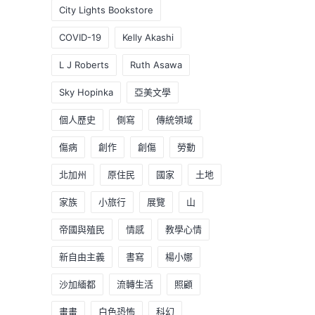
City Lights Bookstore
COVID-19
Kelly Akashi
L J Roberts
Ruth Asawa
Sky Hopinka
亞美文學
個人歷史
側寫
傳統領域
傷病
創作
創傷
勞動
北加州
原住民
國家
土地
家族
小旅行
展覽
山
帝國與殖民
情感
教學心情
新自由主義
書寫
楊小娜
沙加緬都
流轉生活
照顧
畫畫
白色恐怖
科幻