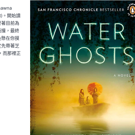
wna
st)。開始讀
歷著目前為
衝撞，最終
及懸在你摸
定先帶著芝
翊，而那裡正