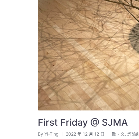
First Friday @ SJMA
By
Yi-Ting
2022 年 12 月 12 日
散・文
,
評論
Posted
Posted