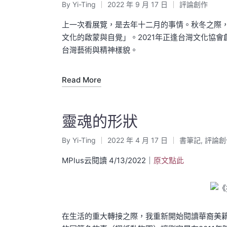
By
Yi-Ting
2022 年 9 月 17 日
評論創作
Posted
Posted
by
in
上一次看展覽，是去年十二月的事情。秋冬之際
文化的啟蒙與自覺」。2021年正逢台灣文化協
台灣藝術與精神樣貌。
Read More
靈魂的形狀
By
Yi-Ting
2022 年 4 月 17 日
書筆記
,
評論創
Posted
Posted
by
in
MPlus云閱讀 4/13/2022｜
原文點此
在生活的重大轉接之際，我重新開始閱讀華裔美籍小