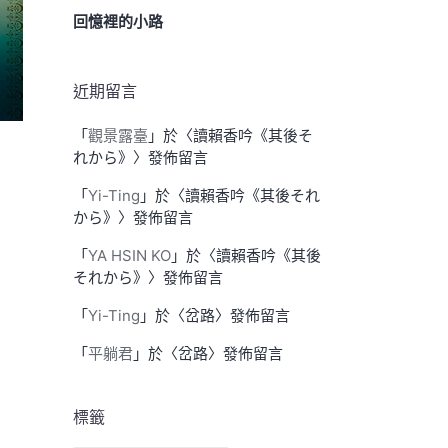
回憶裡的小路
近期留言
「
觀景露臺
」於〈
讀賴香吟《其後そ
れから》
〉發佈留言
「
Yi-Ting
」於〈
讀賴香吟《其後それ
から》
〉發佈留言
「
YA HSIN KO
」於〈
讀賴香吟《其後
それから》
〉發佈留言
「
Yi-Ting
」於〈
岔路
〉發佈留言
「
平躺君
」於〈
岔路
〉發佈留言
標籤