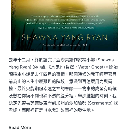
去年十二月，終於讀完了亞裔美籍作家楊小娜 (Shawna
Yang Ryan) 的小說 《水鬼》(暫譯，Water Ghost)。開始
讀這本小說是去年四月的事情，那個時候的我正經歷著目
前為止的人生中最艱難的階段，意識到再怎麼用力與衝
撞，最終只能期盼幸運之神的眷顧——物事的成全有時候
及懸在你摸不到也猜不透的緣分裡。舉步維艱的時刻，我
決定先帶著芝麻從東岸到加州的沙加緬都 (Scramento) 找
君翊，而那裡正是《水鬼》故事裡的發生地。
Read More