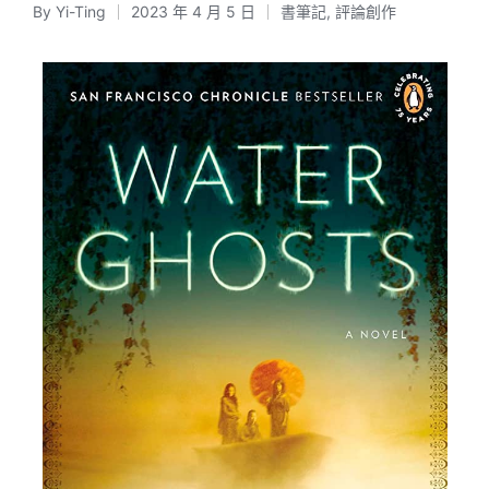
By
Yi-Ting
2023 年 4 月 5 日
書筆記
,
評論創作
Posted
Posted
by
in