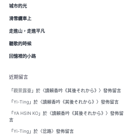
城市的光
滑雪纜車上
走進山，走進平凡
聽歌的時候
回憶裡的小路
近期留言
「
觀景露臺
」於〈
讀賴香吟《其後それから》
〉發佈留言
「
Yi-Ting
」於〈
讀賴香吟《其後それから》
〉發佈留言
「
YA HSIN KO
」於〈
讀賴香吟《其後それから》
〉發佈留
言
「
Yi-Ting
」於〈
岔路
〉發佈留言