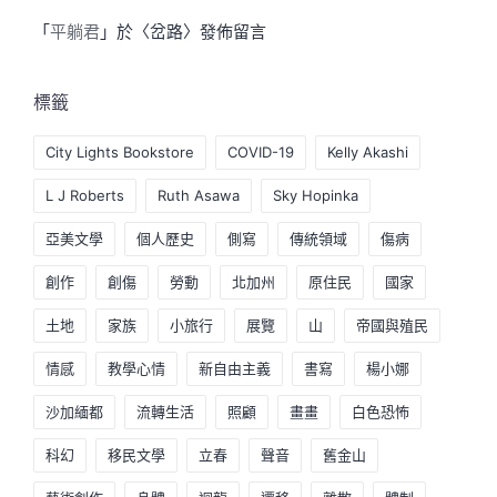
「
平躺君
」於〈
岔路
〉發佈留言
標籤
City Lights Bookstore
COVID-19
Kelly Akashi
L J Roberts
Ruth Asawa
Sky Hopinka
亞美文學
個人歷史
側寫
傳統領域
傷病
創作
創傷
勞動
北加州
原住民
國家
土地
家族
小旅行
展覽
山
帝國與殖民
情感
教學心情
新自由主義
書寫
楊小娜
沙加緬都
流轉生活
照顧
畫畫
白色恐怖
科幻
移民文學
立春
聲音
舊金山