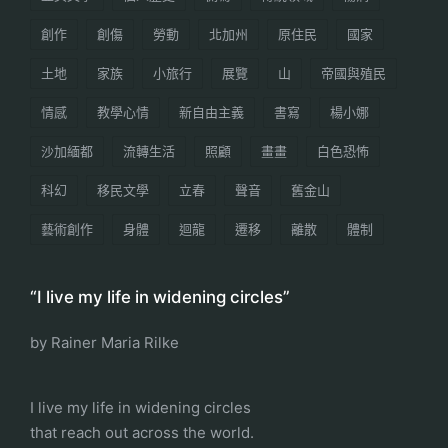
創作
創傷
勞動
北加州
原住民
國家
土地
家族
小旅行
展覽
山
帝國與殖民
情感
教學心情
新自由主義
書寫
楊小娜
沙加緬都
流轉生活
照顧
畫畫
白色恐怖
科幻
移民文學
立春
聲音
舊金山
藝術創作
身體
迴龍
遷移
離散
體制
“I live my life in widening circles”
by Rainer Maria Rilke
I live my life in widening circles
that reach out across the world.