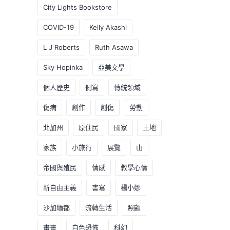
City Lights Bookstore
COVID-19
Kelly Akashi
L J Roberts
Ruth Asawa
Sky Hopinka
亞美文學
個人歷史
側寫
傳統領域
傷病
創作
創傷
勞動
北加州
原住民
國家
土地
家族
小旅行
展覽
山
帝國與殖民
情感
教學心情
新自由主義
書寫
楊小娜
沙加緬都
流轉生活
照顧
畫畫
白色恐怖
科幻