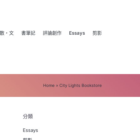
散・文
書筆記
評論創作
Essays
剪影
Home
»
City Lights Bookstore
分類
Essays