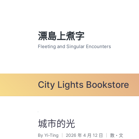
漂島上煮字
Fleeting and Singular Encounters
City Lights Bookstore
城市的光
By
Yi-Ting
2026 年 4 月 12 日
散・文
Posted
Posted