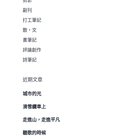
剪影
副刊
打工筆記
散・文
書筆記
評論創作
詩筆記
近期文章
城市的光
滑雪纜車上
走進山，走進平凡
聽歌的時候