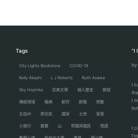
Tags
“I
by
City Lights Bookstore
COVID-19
Kelly Akashi
L J Roberts
Ruth Asawa
I l
Sky Hopinka
亞美文學
個人歷史
側寫
th
I 
傳統領域
傷病
創作
創傷
勞動
but
北加州
原住民
國家
土地
家族
小旅行
展覽
山
帝國與殖民
情感
I 
I’
教學心情
新自由主義
書寫
楊小娜