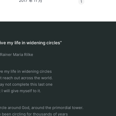
2017 年 11 月
1
 live my life in widening circles”
 Rainer Maria Rilke
ive my life in widening circles
at reach out across the world.
may not complete this last one
 I will give myself to it.
circle around God, around the primordial tower.
ve been circling for thousands of years