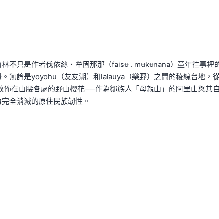
是作者伐依絲・牟固那那（faisʉ . mʉkʉnana）童年往事裡
論是yoyohu（友友湖）和lalauya（樂野）之間的稜線台地，
還是散佈在山腰各處的野山櫻花──作為鄒族人「母親山」的阿里山與其
力完全消滅的原住民族韌性。