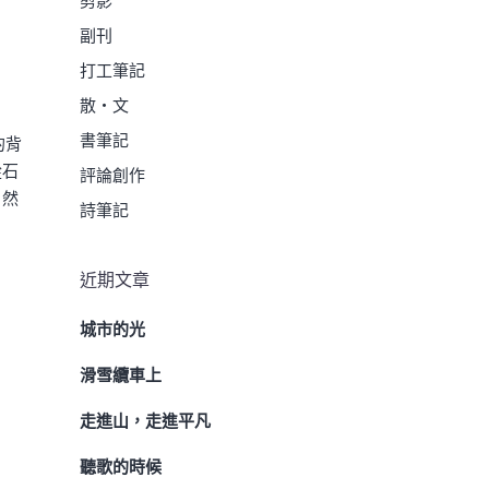
剪影
副刊
打工筆記
散・文
書筆記
的背
從石
評論創作
自然
詩筆記
近期文章
城市的光
滑雪纜車上
走進山，走進平凡
聽歌的時候