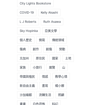
City Lights Bookstore
COVID-19
Kelly Akashi
L J Roberts
Ruth Asawa
Sky Hopinka
亞美文學
個人歷史
側寫
傳統領域
傷病
創作
創傷
勞動
北加州
原住民
國家
土地
家族
小旅行
展覽
山
帝國與殖民
情感
教學心情
新自由主義
書寫
楊小娜
沙加緬都
流轉生活
照顧
畫畫
白色恐怖
科幻