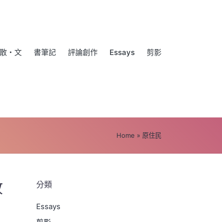
散・文
書筆記
評論創作
Essays
剪影
Home
»
原住民
故
分類
Essays