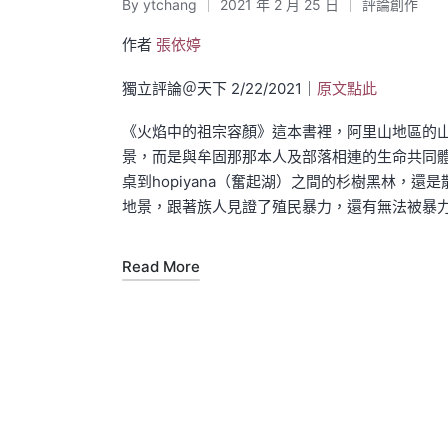
By
ytchang
2021 年 2 月 25 日
評論創作
Posted
Posted
by
in
作者
張依婷
獨立評論＠天下 2/22/2021｜
原文點此
《火焰中的祖宗容顏》這本書裡，阿里山地區的山林不只
景，而是與牟固那那本人及部落相連的生命共同體。無
桌到hopiyana（奮起湖）之間的杉樹黑林，
地景，跟著族人見證了殖民暴力，還有無法被暴
Read More