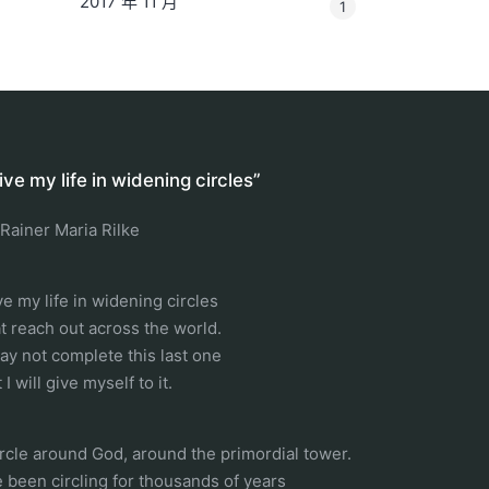
2017 年 11 月
1
 live my life in widening circles”
 Rainer Maria Rilke
ive my life in widening circles
at reach out across the world.
may not complete this last one
 I will give myself to it.
circle around God, around the primordial tower.
ve been circling for thousands of years