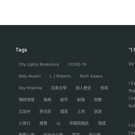
Tags
“I
by
City Lights Bookstore
COVID-19
Kelly Akashi
L J Roberts
Ruth Asawa
I l
Sky Hopinka
亞美文學
個人歷史
側寫
th
I 
傳統領域
傷病
創作
創傷
勞動
but
北加州
原住民
國家
土地
家族
小旅行
展覽
山
帝國與殖民
情感
I 
I’
教學心情
新自由主義
書寫
楊小娜